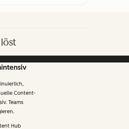
löst
nintensiv
nuierlich,
uelle Content-
siv. Teams
ieren.
ntent Hub