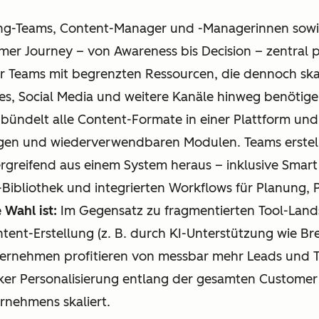
ng-Teams, Content-Manager und -Managerinnen sow
mer Journey – von Awareness bis Decision – zentral p
r Teams mit begrenzten Ressourcen, die dennoch ska
es, Social Media und weitere Kanäle hinweg benötige
ündelt alle Content-Formate in einer Plattform und u
lagen und wiederverwendbaren Modulen. Teams erstell
ergreifend aus einem System heraus – inklusive Smart
t-Bibliothek und integrierten Workflows für Planung, 
Wahl ist:
Im Gegensatz zu fragmentierten Tool-Land
ent-Erstellung (z. B. durch KI-Unterstützung wie Bre
nternehmen profitieren von messbar mehr Leads und T
ker Personalisierung entlang der gesamten Customer 
nehmens skaliert.