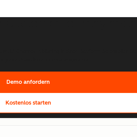
er Customer Journey erste
Multi-Channel-Publishing in einer Plattform. So erstellen Sie
in jeder Phase ihrer Journey ansprechen.
Demo anfordern
Kostenlos starten