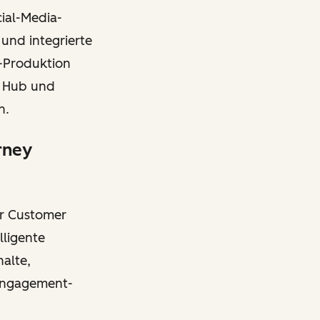
cial-Media-
 und integrierte
t-Produktion
g Hub und
n.
rney
er Customer
lligente
alte,
 Engagement-