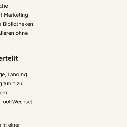
sche
t Marketing
e-Bibliotheken
lieren ohne
rteilt
ge, Landing
g führt zu
nem
h Tool-Wechsel
 in einer