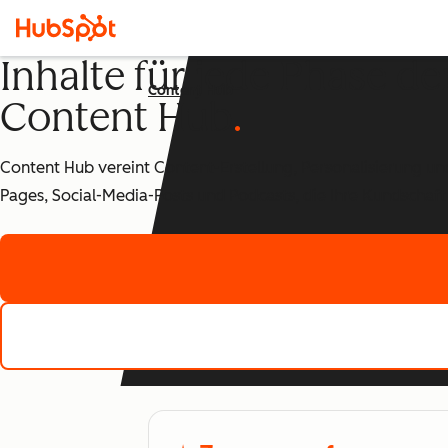
Inhalte für jede Phase d
Content Hub
Content Hub
Content Hub vereint Content-Erstellung, Personalisierung und 
Pages, Social-Media-Posts und Podcasts, die Ihre Kundschaft 