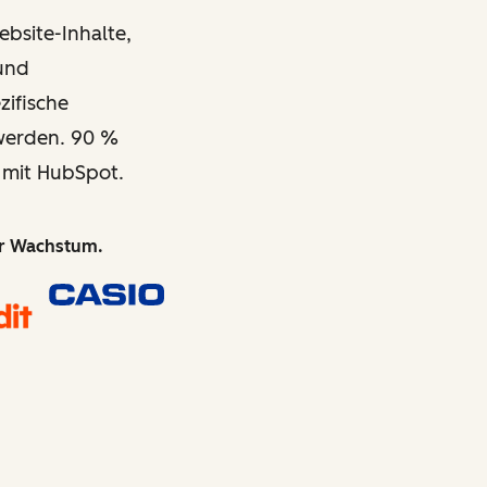
bsite-Inhalte,
 und
zifische
 werden. 90 %
 mit HubSpot.
hr Wachstum.