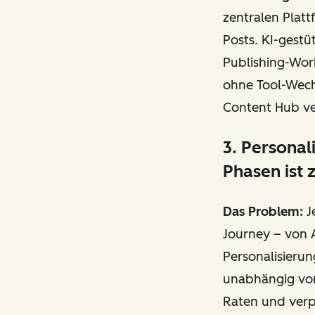
zentralen Platt
Posts. KI-gestü
Publishing-Wor
ohne Tool-Wec
Content Hub ve
3. Personal
Phasen ist
Das Problem:
J
Journey – von A
Personalisierun
unabhängig von
Raten und verp