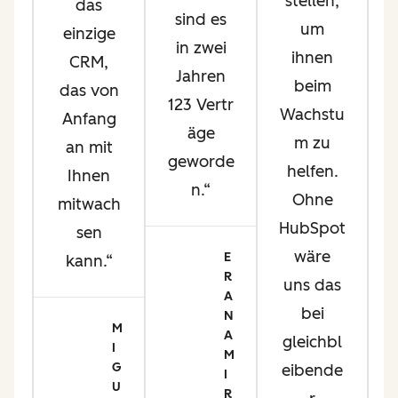
stellen,
das
e
sind es
um
einzige
o
in zwei
ihnen
CRM,
a
Jahren
beim
das von
123 Vertr
Wachstu
Anfang
äge
m zu
an mit
geworde
helfen.
Ihnen
i
n.
Ohne
mitwach
d
HubSpot
sen
on
wäre
E
kann.
R
uns das
A
m
bei
N
t
M
A
gleichbl
I
M
d
G
eibende
I
e
U
R