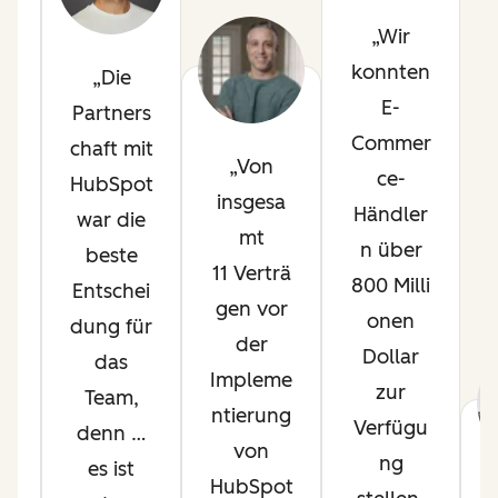
h
Wir
konnten
Die
p
E-
Partners
l
Commer
chaft mit
Von
ce-
HubSpot
t
insgesa
Händler
war die
mt
n über
beste
s
11 Verträ
800 Milli
Entschei
gen vor
onen
dung für
.
der
Dollar
das
Impleme
zur
Team,
m
ntierung
Verfügu
denn …
von
ng
es ist
HubSpot