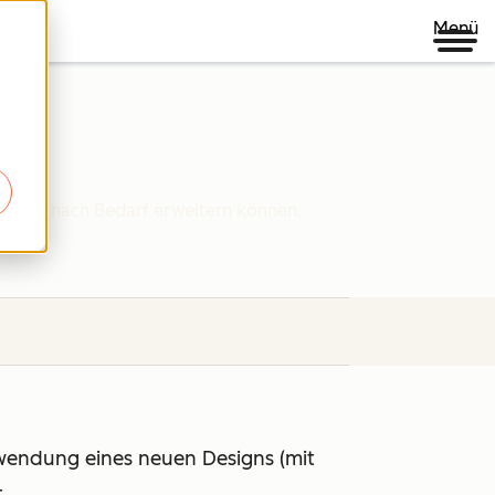
Menü
 HubSpot nach Bedarf erweitern können.
wendung eines neuen Designs (mit
.