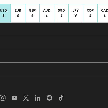
USD
EUR
GBP
AUD
SGD
JPY
COP
CA
$
€
£
$
$
¥
$
$