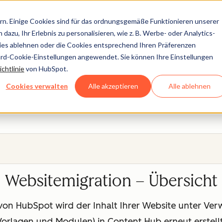
n. Einige Cookies sind für das ordnungsgemäße Funktionieren unserer
dazu, Ihr Erlebnis zu personalisieren, wie z. B. Werbe- oder Analytics-
kies ablehnen oder die Cookies entsprechend Ihren Präferenzen
ard-Cookie-Einstellungen angewendet. Sie können Ihre Einstellungen
Websitemigration
chtlinie
von HubSpot.
Cookies verwalten
Alle akzeptieren
Alle ablehnen
erstellt, sodass Sie sie mithilfe der integrierten Tools von
Websitemigration – Übersicht
von HubSpot wird der Inhalt Ihrer Website unter Ver
Vorlagen und Modulen) in Content Hub erneut erstellt