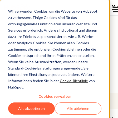
Me
Wir verwenden Cookies, um die Website von HubSpot
zu verbessern. Einige Cookies sind für das
ordnungsgemäße Funktionieren unserer Website und
Services erforderlich. Andere sind optional und dienen
Vorlagen-Setup
dazu, Ihr Erlebnis zu personalisieren, wie z. B. Werbe-
oder Analytics-Cookies. Sie können allen Cookies
zustimmen, alle optionalen Cookies ablehnen oder die
Das Replatforming-Team von HubSpot passt
Cookies entsprechend Ihren Präferenzen einstellen.
vorgefertigte Vorlagen und Module an Ihr Branding an,
Wenn Sie keine Auswahl treffen, werden unsere
damit Sie in HubSpot Inhalte im Einklang mit Ihrem
Standard-Cookie-Einstellungen angewendet. Sie
Websitedesign erstellen können.
können Ihre Einstellungen jederzeit ändern. Weitere
Informationen finden Sie in der
Cookie-Richtlinie
von
HubSpot.
Cookies verwalten
Menu
Alle akzeptieren
Alle ablehnen
Das Team von HubSpots Vorlagen-Setup-Service