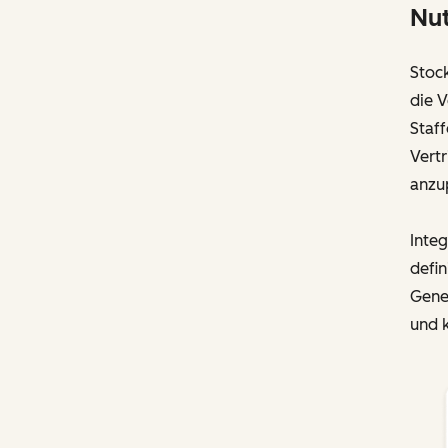
Nut
Stoc
die 
Staff
Vertr
anzu
Inte
defin
Gene
und k