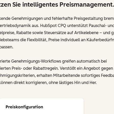
zen Sie intelligentes Preismanagement
kende Genehmigungen und fehlerhafte Preisgestaltung bre
Vertriebsdynamik aus. HubSpot CPQ unterstützt Pauschal- un
elpreise, Rabatte sowie Steuersätze auf Artikelebene – und g
iebsteams die Flexibilität, Preise individuell an Käuferbedürfn
passen.
grierte Genehmigungs-Workflows greifen automatisch bei
ierten Preis- oder Rabattregeln. Verstößt ein Angebot gegen
hmigungskriterien, erhalten Mitarbeitende sofortiges Feedb
önnen direkt korrigieren, ohne lästiges Hin und Her.