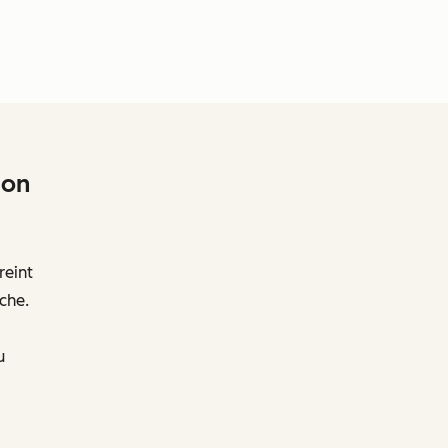
ion
reint
che.
u