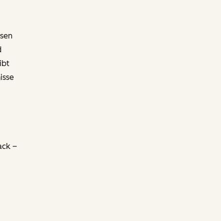
.
msen
d
ibt
isse
ack –