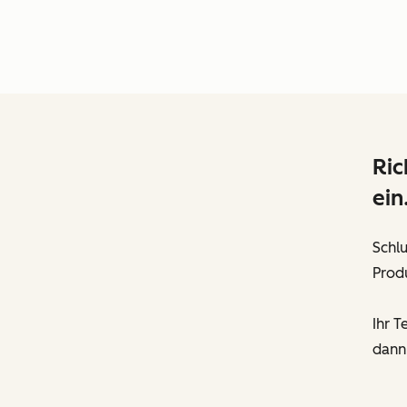
Ric
ein
Schl
Produ
Ihr T
dann