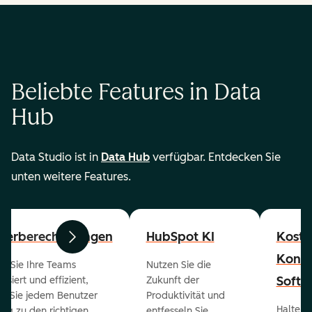
Beliebte Features in Data
Hub
Data Studio ist in
Data Hub
verfügbar. Entdecken Sie
unten weitere Features.
zerberechtigungen
HubSpot KI
Koste
Zurück
Weiter
Konta
en Sie Ihre Teams
Nutzen Sie die
Softw
isiert und effizient,
Zukunft der
m Sie jedem Benutzer
Produktivität und
Halten 
ng zu den richtigen
entfesseln Sie