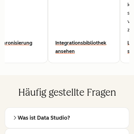
kö
sie
ve
zu
ur
chronisierung
Integrationsbibliothek
Le
ansehen
st
Häufig gestellte Fragen
Was ist Data Studio?