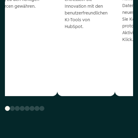
Daten 
ourcen gewähren.
Innovation mit den
neueste
benutzerfreundlichen
Sie Kon
KI-Tools von
protoko
HubSpot.
Aktivit
Klick.