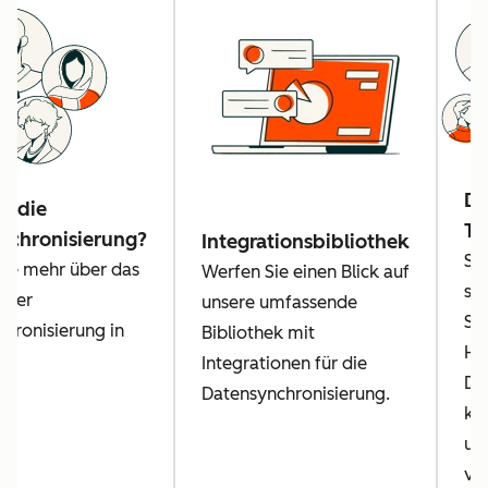
Da
n die
Tr
nchronisierung?
Integrationsbibliothek
Se
Sie mehr über das
Werfen Sie einen Blick auf
sic
n der
unsere umfassende
Si
hronisierung in
Bibliothek mit
Hu
Integrationen für die
Da
Datensynchronisierung.
ko
un
ve