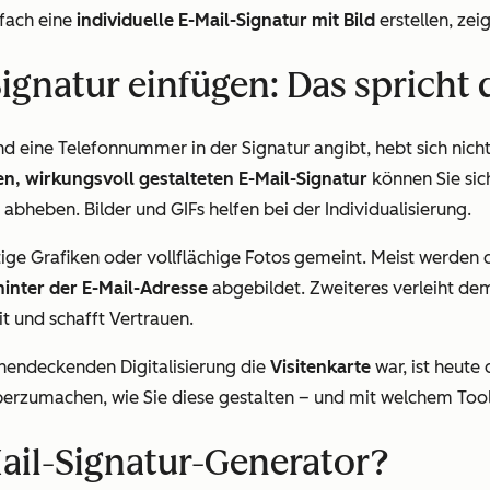
nfach eine
individuelle E-Mail-Signatur mit Bild
erstellen, zei
Signatur einfügen: Das spricht 
d eine Telefonnummer in der Signatur angibt, hebt sich nich
en, wirkungsvoll gestalteten E-Mail-Signatur
können Sie sic
bheben. Bilder und GIFs helfen bei der Individualisierung.
tige Grafiken oder vollflächige Fotos gemeint. Meist werden
hinter der E-Mail-Adresse
abgebildet. Zweiteres verleiht d
it und schafft Vertrauen.
chendeckenden Digitalisierung die
Visitenkarte
war, ist heute 
berzumachen, wie Sie diese gestalten – und mit welchem Tool
Mail-Signatur-Generator?