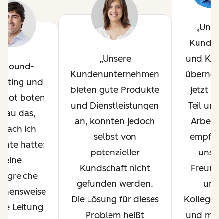
Unse
Kundi
Unsere
und Ku
nbound-
Kundenunternehmen
überne
keting und
bieten gute Produkte
jetzt e
Spot boten
und Dienstleistungen
Teil un
nau das,
an, konnten jedoch
Arbeit.
nach ich
selbst von
empfe
chte hatte:
potenzieller
uns 
eine
Kundschaft nicht
Freund
folgreiche
gefunden werden.
un
ehensweise
Die Lösung für dieses
Kollegen
die Leitung
Problem heißt
und ma