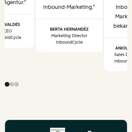
r Agentur.
Inbound-Marketing.
Inbou
Market
AU VALDÉS
bekannt
BERTA HERNANDÉZ
CEO
Marketing Director
boundCycle
InboundCycle
ANIOL 
Sales Dir
Inbound