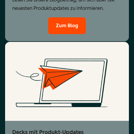
neuesten Produktupdates zu informieren.
Zum Blog
Decks mit Produkt-Updates