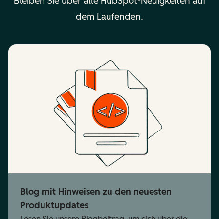
Bleiben Sie über alle HubSpot-Neuigkeiten auf
dem Laufenden.
Blog mit Hinweisen zu den neuesten
Produktupdates
Lesen Sie unsere Blogbeitrag, um sich über die