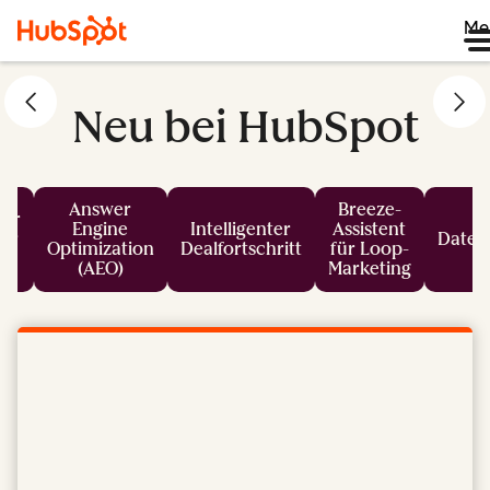
Me
Neu bei HubSpot
Answer
Breeze-
er
Engine
Intelligenter
Assistent
für
Daten
Optimization
Dealfortschritt
für Loop-
s
(AEO)
Marketing