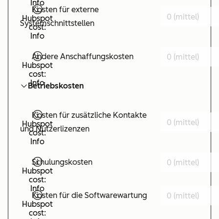
Info
Kosten für externe
Hubspot
Systemschnittstellen
cost:
Info
Andere Anschaffungskosten
Hubspot
cost:
Info
Betriebskosten
Kosten für zusätzliche Kontakte
Hubspot
und Nutzerlizenzen
cost:
Info
Schulungskosten
Hubspot
cost:
Info
Kosten für die Softwarewartung
Hubspot
cost: