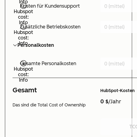
Info
Kosten für Kundensupport
Hubspot
cost:
Info
Zusätzliche Betriebskosten
Hubspot
cost:
Info
Personalkosten
Gesamte Personalkosten
Hubspot
cost:
Info
Gesamt
HubSpot-Kosten
0 $
/Jahr
Das sind die Total Cost of Ownership
TCO