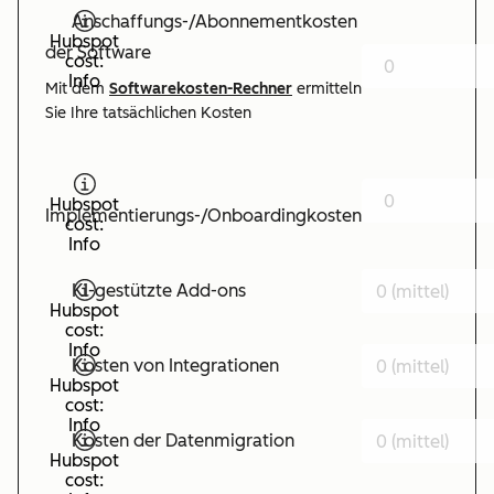
Anschaffungs-/Abonnementkosten
Hubspot
der Software
cost:
Info
Mit dem
Softwarekosten-Rechner
ermitteln
Sie Ihre tatsächlichen Kosten
Hubspot
Implementierungs-/Onboardingkosten
cost:
Info
KI-gestützte Add-ons
Hubspot
cost:
Info
Kosten von Integrationen
Hubspot
cost:
Info
Kosten der Datenmigration
Hubspot
cost: