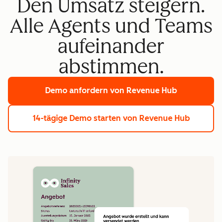
Den Umsatz steigern.
Alle Agents und Teams
aufeinander
5
0
abstimmen.
1
Demo anfordern
von Revenue Hub
2
1
3
14-tägige Demo starten
von Revenue Hub
0
4
1
5
3
2
6
0
3
7
1
4
8
2
5
9
3