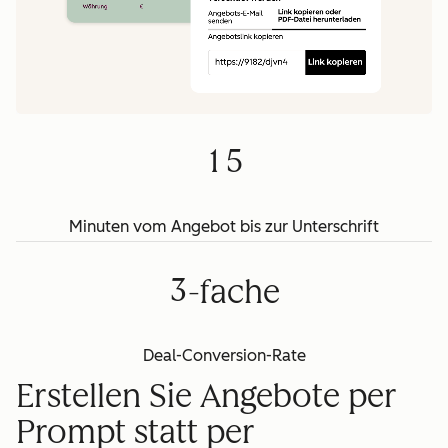
6
0
4
7
1
5
8
2
6
9
3
7
0
4
8
1
5
9
0
1
Minuten vom Angebot bis zur Unterschrift
2
3
-fache
Deal-Conversion-Rate
Erstellen Sie Angebote per
Prompt statt per