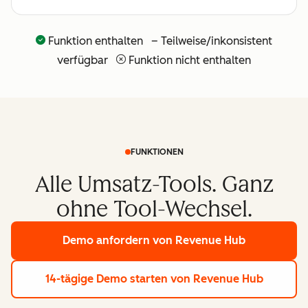
Umsatz-
Workflows
Funktion enthalten – Teilweise/inkonsistent
API und
verfügbar
Funktion nicht enthalten
nativer
Claude-
Connector
für
agentische
FUNKTIONEN
Erweiterbarkeit
Alle Umsatz-Tools. Ganz
(weitere
ohne Tool-Wechsel.
API-Tools
folgen in
Demo anfordern
von Revenue Hub
Kürze)
14-tägige Demo starten
von Revenue Hub