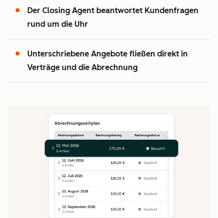
Der Closing Agent beantwortet Kundenfragen
rund um die Uhr
2
Unterschriebene Angebote fließen direkt in
0
Verträge und die Abrechnung
5
1
0
0
2
0
1
3
1
2
4
2
3
5
3
4
0
6
4
5
0
7
5
6
1
8
6
7
2
9
7
8
3
0
8