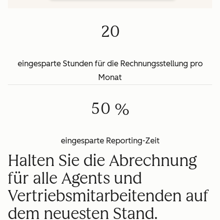
9
4
1
9
0
5
2
0
1
6
2
7
eingesparte Stunden für die Rechnungsstellung pro
3
8
Monat
4
9
5
0
 %
eingesparte Reporting-Zeit
Halten Sie die Abrechnung
für alle Agents und
Vertriebsmitarbeitenden auf
dem neuesten Stand.