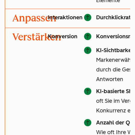
Elemente
Anpassen
Interaktionen
Durchklickrate
Verstärken
Konversion
Konversionsrat
KI-Sichtbarkeit
Markenerwähnu
durch die Gesa
Antworten
KI-basierte Sha
oft Sie im Vergl
Konkurrenz er
Anzahl der Qu
Wie oft Ihre We