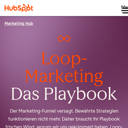
Me
Marketing Hub
Loop-
Marketing
Das Playbook
Der Marketing-Funnel versagt. Bewährte Strategien
funktionieren nicht mehr. Daher braucht Ihr Playbook
frischen Wind, worum wir uns gekümmert haben. Loop-