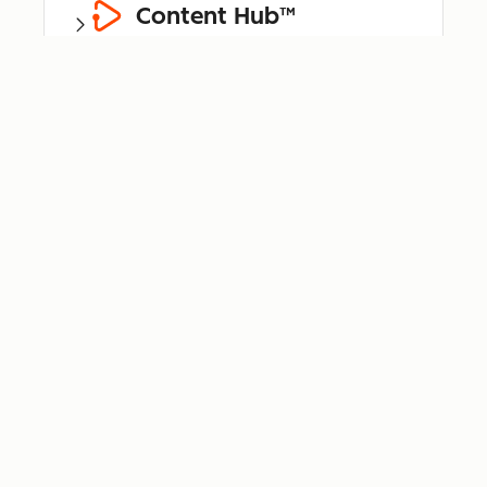
Content Hub™
Data Hub®
Revenue Hub™
Smart CRM™
Breeze™
Bundle für
Kleinunternehmen