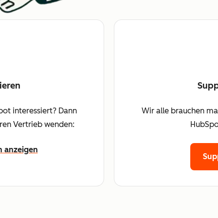
ieren
Supp
ot interessiert? Dann
Wir alle brauchen mal
eren Vertrieb wenden:
HubSpot
n anzeigen
Sup