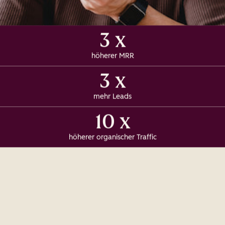
3 x
höherer MRR
3 x
mehr Leads
10 x
höherer organischer Traffic