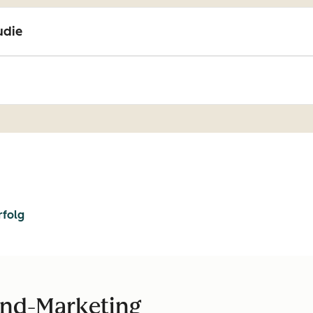
udie
rfolg
und-Marketing