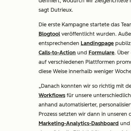
definiert, wodurch wir zielgerichte
sagt Dutrieux.
Die erste Kampagne startete das Tea
Blogtool
veröffentlicht wurden. Auße
entsprechenden
Landingpage
publiz
Calls-to-Action
und
Formulare
. Über
auf verschiedenen Plattformen promo
diese Weise innerhalb weniger Wochen
„Danach konnten wir so richtig mit d
Workflows
für unsere unterschiedlic
anhand automatisierter, personalisier
Prozess setzten wir dann in unseren
Marketing-Analytics-Dashboard
und