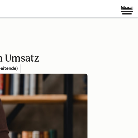
Menü
en Umsatz
eitende)