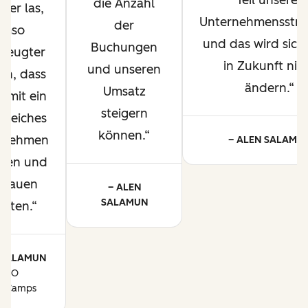
Teil unserer
die Anzahl
ber las,
Unternehmensstrat
der
umso
und das wird sich
Buchungen
zeugter
in Zukunft nic
und unseren
ich, dass
ändern.
Umsatz
damit ein
steigern
lgreiches
können.
rnehmen
– ALEN SALAMU
den und
sbauen
– ALEN
SALAMUN
nten.
 SALAMUN
CEO
iaCamps