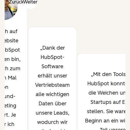
Zurück
Weiter
 ich auf
Website
Dank der
HubSpot
HubSpot-
ßen bin,
Software
 ich zum
Mit den Tools 
erhält unser
ten Mal
HubSpot konnten
Vertriebsteam
von
die Weichen uns
alle wichtigen
bound-
Startups auf Erf
Daten über
keting
stellen. Sie ware
unsere Leads,
ört. Je
Beginn an ein wich
wodurch wir
hr ich