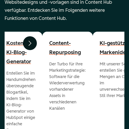
Websitedesigns und -vorlagen sind in Content Hub
verfügbar. Entdecken Sie im Folgenden weitere
Funktionen von Content Hub.
Kostenloser
Content-
KI-gestützt
Zurück
Weiter
KI-Blog-
Repurposing
Markenident
Generator
Der Turbo für Ihre
Mit unserer Sof
Marketingstrategie:
erstellen Sie g
Erstellen Sie im
Software für die
Mengen an Con
Handumdrehen
Wiederverwertung
im
überzeugende
vorhandener
unverwechselb
Blogartikel,
Assets in
Stil Ihrer Marke
indem Sie im
verschiedenen
KI-Blog-
Kanälen
Generator von
HubSpot einige
einfache