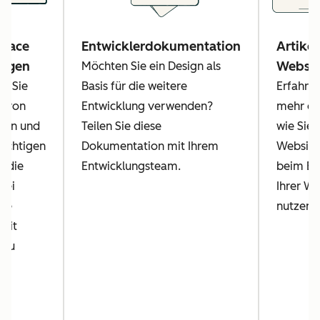
place
Entwicklerdokumentation
Artikel
lagen
Websit
Möchten Sie ein Design als
n Sie
Basis für die weitere
Erfahren
e von
Entwicklung verwenden?
mehr da
sen und
Teilen Sie diese
wie Sie 
lichtigen
Dokumentation mit Ihrem
Website
, die
Entwicklungsteam.
beim Ers
bei
Ihrer We
hre
nutzen 
mit
 zu
.
e