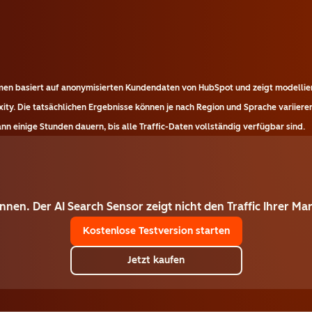
emen basiert auf anonymisierten Kundendaten von HubSpot und zeigt modellier
ity. Die tatsächlichen Ergebnisse können je nach Region und Sprache variieren
n einige Stunden dauern, bis alle Traffic-Daten vollständig verfügbar sind.
winnen. Der AI Search Sensor zeigt nicht den Traffic Ihrer 
Kostenlose Testversion starten
Jetzt kaufen