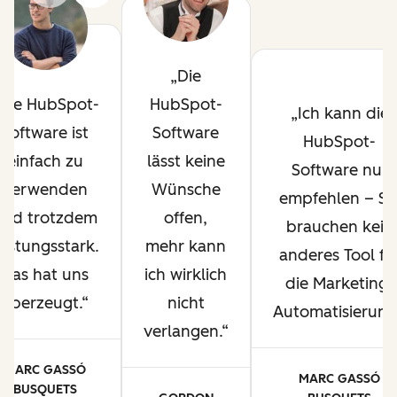
Die
Die HubSpot-
HubSpot-
Ich kann die
Software ist
Software
HubSpot-
einfach zu
lässt keine
Software nur
verwenden
Wünsche
empfehlen – Si
und trotzdem
offen,
brauchen kein
eistungsstark.
mehr kann
anderes Tool fü
Das hat uns
ich wirklich
die Marketing-
überzeugt.
nicht
Automatisierung
verlangen.
MARC GASSÓ
MARC GASSÓ
BUSQUETS