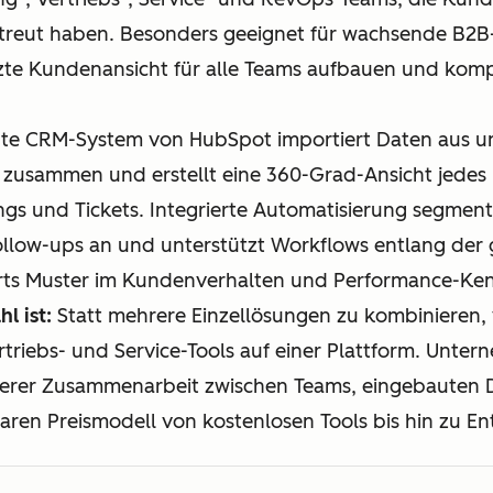
streut haben. Besonders geeignet für wachsende B2
zte Kundenansicht für alle Teams aufbauen und kom
nte CRM-System von HubSpot importiert Daten aus un
 zusammen und erstellt eine 360-Grad-Ansicht jedes Ko
gs und Tickets. Integrierte Automatisierung segmenti
Follow-ups an und unterstützt Workflows entlang de
s Muster im Kundenverhalten und Performance-Ken
l ist:
Statt mehrere Einzellösungen zu kombinieren
triebs- und Service-Tools auf einer Plattform. Unter
sserer Zusammenarbeit zwischen Teams, eingebauten
aren Preismodell von kostenlosen Tools bis hin zu En