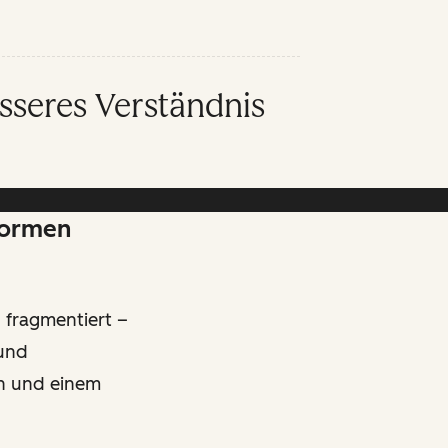
sseres Verständnis
formen
fragmentiert –
 und
en und einem