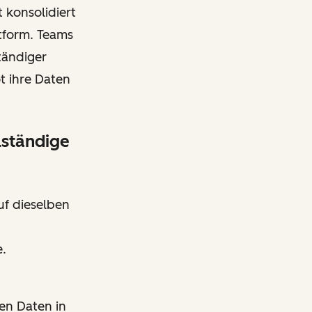
 konsolidiert
tform. Teams
tändiger
t ihre Daten
lständige
uf dieselben
e.
en Daten in