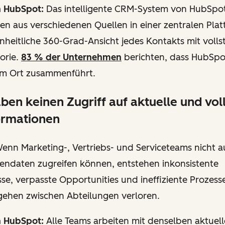
n HubSpot:
Das intelligente CRM-System von HubSpot
en aus verschiedenen Quellen in einer zentralen Plat
inheitliche 360-Grad-Ansicht jedes Kontakts mit volls
torie.
83 % der Unternehmen
berichten, dass HubSpo
nem Ort zusammenführt.
ben keinen Zugriff auf aktuelle und vol
ormationen
enn Marketing-, Vertriebs- und Serviceteams nicht a
endaten zugreifen können, entstehen inkonsistente
e, verpasste Opportunities und ineffiziente Prozess
gehen zwischen Abteilungen verloren.
n HubSpot:
Alle Teams arbeiten mit denselben aktuell