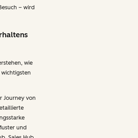
-Besuch – wird
rhaltens
rstehen, wie
wichtigsten
r Journey von
taillierte
ungsstarke
Muster und
ub, Sales Hub