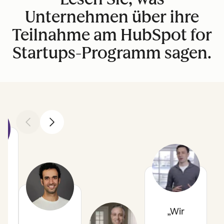
Unternehmen über ihre
Teilnahme am HubSpot for
Startups-Programm sagen.
Zurück
Weiter
h
Wir