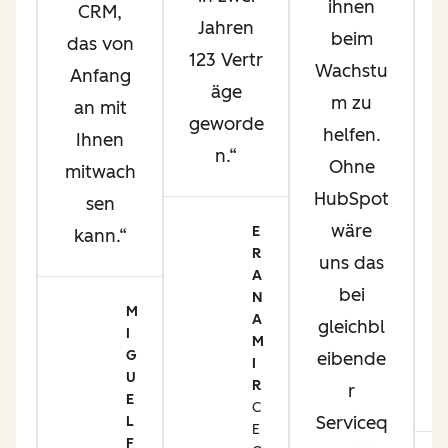
ihnen
CRM,
a
Jahren
beim
das von
123 Vertr
Wachstu
Anfang
äge
m zu
an mit
geworde
helfen.
Ihnen
i
n.
Ohne
mitwach
d
HubSpot
sen
on
wäre
E
kann.
R
uns das
A
m
bei
N
t
M
A
gleichbl
I
M
d
G
eibende
I
e
U
R
r
E
t
C
Serviceq
L
E
er
F