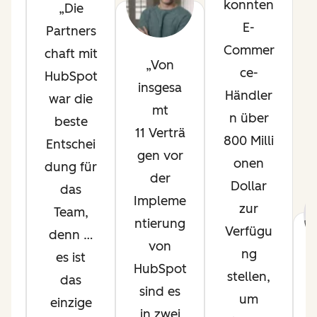
konnten
Die
p
E-
Partners
l
Commer
chaft mit
Von
ce-
HubSpot
t
insgesa
Händler
war die
mt
n über
beste
s
11 Verträ
800 Milli
Entschei
gen vor
onen
dung für
.
der
Dollar
das
Impleme
zur
Team,
m
ntierung
Verfügu
denn …
von
ng
es ist
HubSpot
stellen,
das
e
sind es
um
einzige
o
in zwei