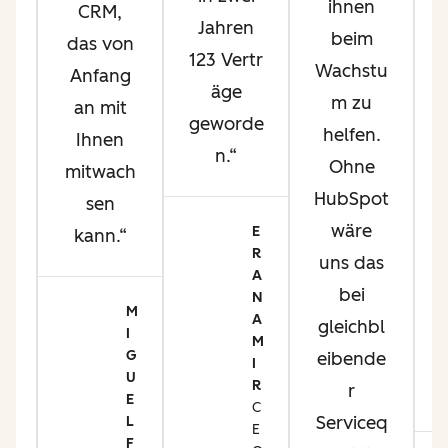
ihnen
CRM,
a
Jahren
beim
das von
123 Vertr
Wachstu
Anfang
äge
m zu
an mit
geworde
helfen.
Ihnen
i
n.
Ohne
mitwach
d
HubSpot
sen
on
wäre
E
kann.
R
uns das
A
m
bei
N
t
M
A
gleichbl
I
M
d
G
eibende
I
e
U
R
r
E
t
C
Serviceq
L
E
er
F