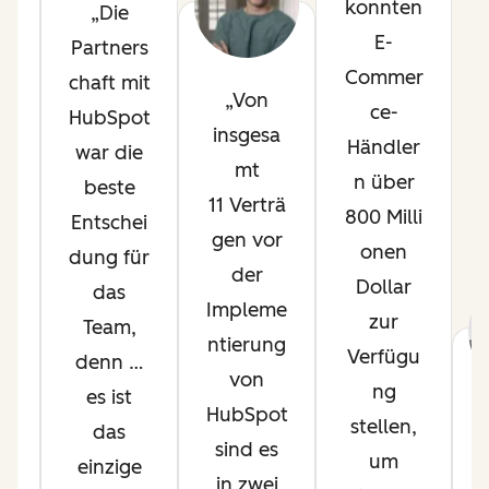
konnten
Die
p
E-
Partners
l
Commer
chaft mit
Von
ce-
HubSpot
t
insgesa
Händler
war die
mt
n über
beste
s
11 Verträ
800 Milli
Entschei
gen vor
onen
dung für
.
der
Dollar
das
Impleme
zur
Team,
m
ntierung
Verfügu
denn …
von
ng
es ist
HubSpot
stellen,
das
e
sind es
um
einzige
o
in zwei