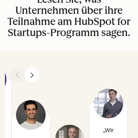
Unternehmen über ihre
Teilnahme am HubSpot for
Startups-Programm sagen.
Zurück
Weiter
h
Wir