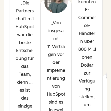
konnten
Die
p
E-
Partners
l
Commer
chaft mit
Von
ce-
HubSpot
t
insgesa
Händler
war die
mt
n über
beste
s
11 Verträ
800 Milli
Entschei
gen vor
onen
dung für
.
der
Dollar
das
Impleme
zur
Team,
m
ntierung
Verfügu
denn …
von
ng
es ist
HubSpot
stellen,
das
e
sind es
um
einzige
o
in zwei