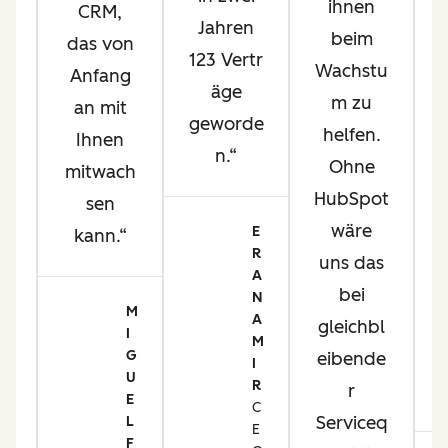
ihnen
CRM,
a
Jahren
beim
das von
123 Vertr
Wachstu
Anfang
äge
m zu
an mit
geworde
helfen.
Ihnen
i
n.
Ohne
mitwach
d
HubSpot
sen
on
wäre
E
kann.
R
uns das
A
m
bei
N
t
M
A
gleichbl
I
M
d
G
eibende
I
e
U
R
r
E
t
C
Serviceq
L
E
er
F