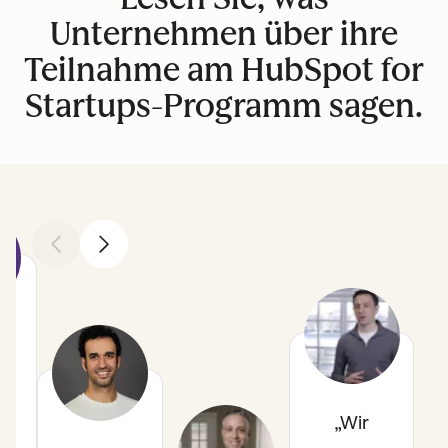
Unternehmen über ihre
Teilnahme am HubSpot for
Startups-Programm sagen.
Zurück
Weiter
h
Wir