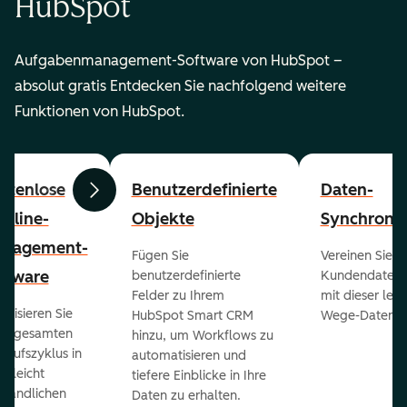
HubSpot
Aufgabenmanagement-Software von HubSpot –
absolut gratis Entdecken Sie nachfolgend weitere
Funktionen von HubSpot.
stenlose
Benutzerdefinierte
Daten-
Zurück
Weiter
peline-
Objekte
Synchronis
nagement-
Fügen Sie
Vereinen Sie al
ftware
benutzerdefinierte
Kundendaten a
Felder zu Ihrem
mit dieser lei
ualisieren Sie
HubSpot Smart CRM
Wege-Daten-Sy
en gesamten
hinzu, um Workflows zu
kaufszyklus in
automatisieren und
er leicht
tiefere Einblicke in Ihre
ständlichen
Daten zu erhalten.