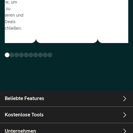
eline, um
ds zu
orisieren und
r Deals
uschließen.
Beliebte Features
Kostenlose Tools
Unternehmen