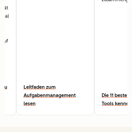
ität
 egal
 auf
,
 zu
Leitfaden zum
Aufgabenmanagement
Die 11 besten
lesen
Tools kennen