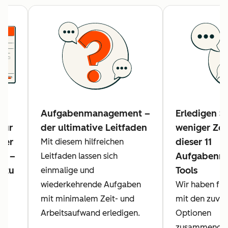
Aufgabenmanagement –
Erledigen S
zur
der ultimative Leitfaden
weniger Zei
der
dieser 11
Mit diesem hilfreichen
ät –
Aufgabenm
Leitfaden lassen sich
 zu
Tools
einmalige und
wiederkehrende Aufgaben
Wir haben für 
e
mit minimalem Zeit- und
mit den zuver
Arbeitsaufwand erledigen.
Optionen
,
zusammengest