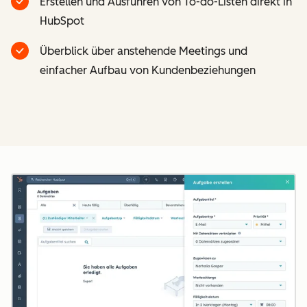
Erstellen und Ausführen von To-do-Listen direkt in
HubSpot
Überblick über anstehende Meetings und
einfacher Aufbau von Kundenbeziehungen
Z