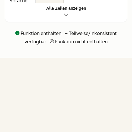
Sprache
Alle Zeilen anzeigen
für alle
Umsatz-
Workflows
Funktion enthalten – Teilweise/inkonsistent
API und
verfügbar
Funktion nicht enthalten
nativer
Claude-
Connector
für
agentische
Erweiterbarkeit
FUNKTIONEN
(weitere
API-Tools
folgen in
Kürze)
von Revenue Hub