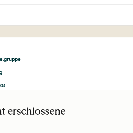
ielgruppe
ng
kts
ht erschlossene