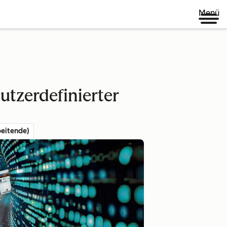
Menü
tzerdefinierter
eitende)