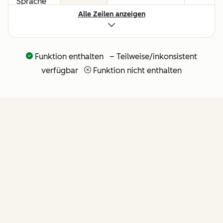
Sprache
Alle Zeilen anzeigen
für alle
Umsatz-
Workflows
Funktion enthalten – Teilweise/inkonsistent
API und
verfügbar
Funktion nicht enthalten
nativer
Claude-
Connector
für
agentische
Erweiterbarkeit
FUNKTIONEN
(weitere
API-Tools
folgen in
Kürze)
von Revenue Hub