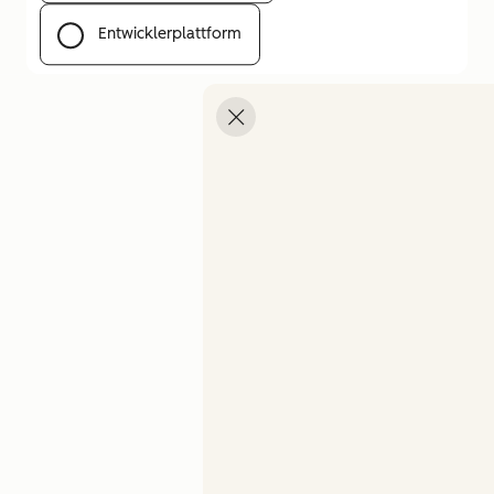
Entwicklerplattform
Menü öffnen