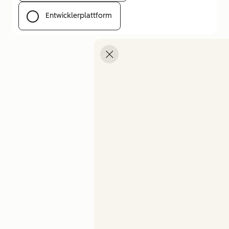
Entwicklerplattform
Menü öffnen