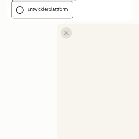
Entwicklerplattform
Menü öffnen