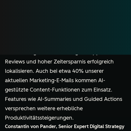
Breeze hat uns mit seinen integrierten AI-
Funktionalitäten erfolgreich bei
Prozessoptimierungen und Kosteneinsparungen
unterstützt. Besonders AI-Translate wurde zum
Game-Changer: Wir konnten bereits über 150
Content-Pages in Verbindung mit Approval-
Reviews und hoher Zeitersparnis erfolgreich
lokalisieren. Auch bei etwa 40% unserer
aktuellen Marketing-E-Mails kommen AI-
gestützte Content-Funktionen zum Einsatz.
Features wie AI-Summaries und Guided Actions
versprechen weitere erhebliche
Produktivitätssteigerungen.
Constantin von Pander, Senior Expert Digital Strategy