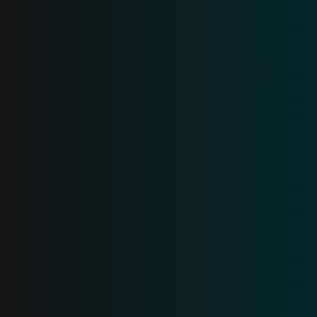
KI verspricht. Breeze liefert
Ergebnisse
.
Generische KI versteht Ihr Unternehmen nicht. Breeze
hingegen nutzt Ihre gesamten Daten (Anrufe, E-Mails,
Tabellenkalkulationen, Texte usw.), um Kundenfragen
zu beantworten, potenzielle Kundschaft zu gewinnen
und beim Abschluss von Deals Unterstützung zu
leisten.
Demo anfordern
Mehr erfahren