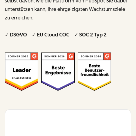
selbst davon, wie die Plattform von HubSpot Sie dabei
unterstützen kann, Ihre ehrgeizigsten Wachstumsziele
zu erreichen.
✓ DSGVO ✓ EU Cloud COC ✓ SOC 2 Typ 2