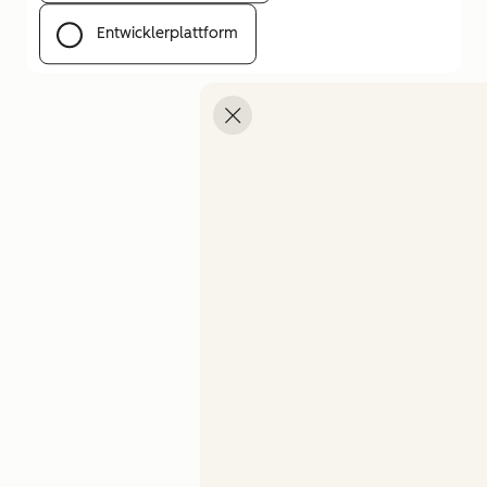
Entwicklerplattform
Menü öffnen