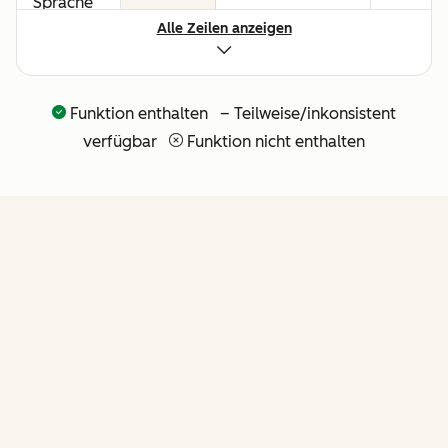
Sprache
Alle Zeilen anzeigen
für alle
Umsatz-
Workflows
Funktion enthalten – Teilweise/inkonsistent
API und
verfügbar
Funktion nicht enthalten
nativer
Claude-
Connector
für
agentische
Erweiterbarkeit
FUNKTIONEN
(weitere
API-Tools
folgen in
Kürze)
von Revenue Hub