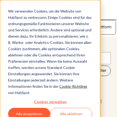
HubSpot
Menü öffnen
Wir verwenden Cookies, um die Website von
Marketplace
HubSpot zu verbessern. Einige Cookies sind für das
ordnungsgemäße Funktionieren unserer Website
Entwicklerplattform
und Services erforderlich. Andere sind optional und
dienen dazu, Ihr Erlebnis zu personalisieren, wie z.
B. Werbe- oder Analytics-Cookies. Sie können allen
© 2026 HubSpot, Inc.
Cookies zustimmen, alle optionalen Cookies
ablehnen oder die Cookies entsprechend Ihren
Rechtliches
Datenschutzrichtlinie
Sicherheit
Website-Zugänglichkeit
Präferenzen einstellen. Wenn Sie keine Auswahl
treffen, werden unsere Standard-Cookie-
99 Ergebnisse
Filter
Unternehmen
Kunde
Einstellungen angewendet. Sie können Ihre
Einstellungen jederzeit ändern. Weitere
Über uns
Kundensupport
NEU
Marketing Hub
Informationen finden Sie in der
Cookie-Richtlinie
Karriere
Management-Team
von HubSpot.
Breeze
Kontakt
HubSpot AEO (Answer
Cookies verwalten
Engine Optimization)
Alle akzeptieren
Alle ablehnen
Jetzt in der öffentlichen