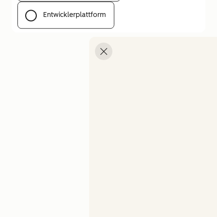
Entwicklerplattform
Menü öffnen