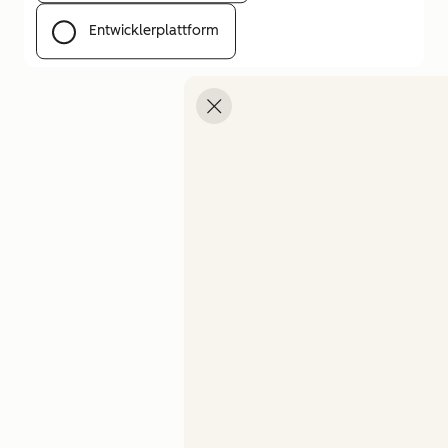
Entwicklerplattform
Menü öffnen