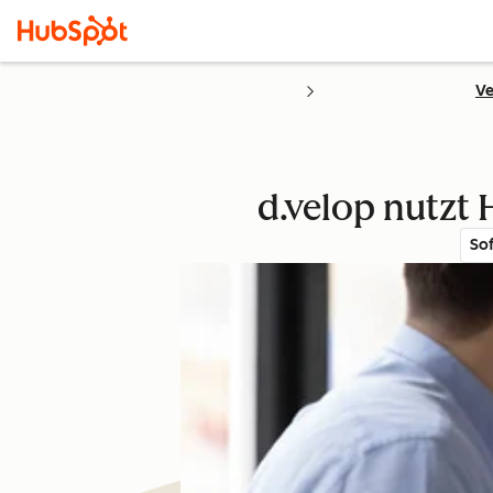
Ve
d.velop nutzt
So