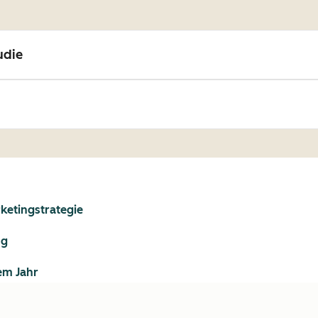
udie
ketingstrategie
ng
em Jahr