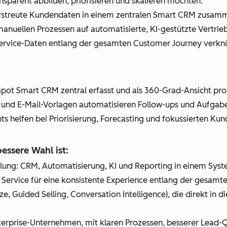
ransparent abbilden, priorisieren und skalieren möchten.
rstreute Kundendaten in einem zentralen Smart CRM zusamm
nuellen Prozessen auf automatisierte, KI-gestützte Vertri
 Service-Daten entlang der gesamten Customer Journey verkn
pot Smart CRM zentral erfasst und als 360-Grad-Ansicht pro
 und E-Mail-Vorlagen automatisieren Follow-ups und Aufgabe
ghts helfen bei Priorisierung, Forecasting und fokussierten K
ssere Wahl ist:
mlung: CRM, Automatisierung, KI und Reporting in einem Syst
d Service für eine konsistente Experience entlang der gesam
ze, Guided Selling, Conversation Intelligence), die direkt in 
terprise-Unternehmen, mit klaren Prozessen, besserer Lead-