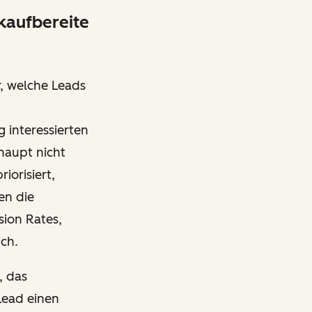
 kaufbereite
r, welche Leads
g interessierten
haupt nicht
iorisiert,
en die
sion Rates,
ich.
, das
Lead einen