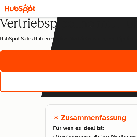
Vertriebspipeline mit H
HubSpot Sales Hub ermöglicht Vertriebsteams, ihre Pipeline s
✶ Zusammenfassung
Für wen es ideal ist: