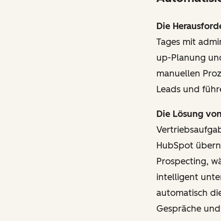
Die Herausford
Tages mit admi
up-Planung und
manuellen Proz
Leads und führ
Die Lösung vo
Vertriebsaufga
HubSpot übern
Prospecting, w
intelligent unt
automatisch die
Gespräche und 