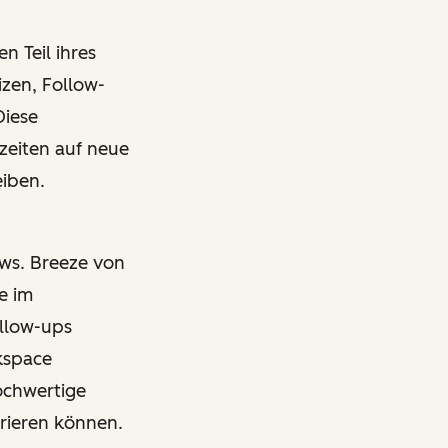
n Teil ihres
zen, Follow-
Diese
zeiten auf neue
eiben.
ows. Breeze von
e im
llow-ups
rkspace
ochwertige
rieren können.