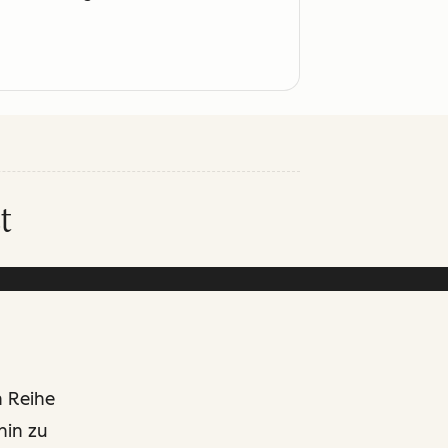
t
n Reihe
hin zu