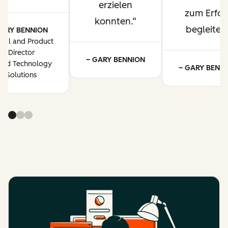
erzielen
zum Erfol
konnten.
begleitet.
ARY BENNION
ital and Product
Director
– GARY BENNION
oud Technology
– GARY BENN
Solutions