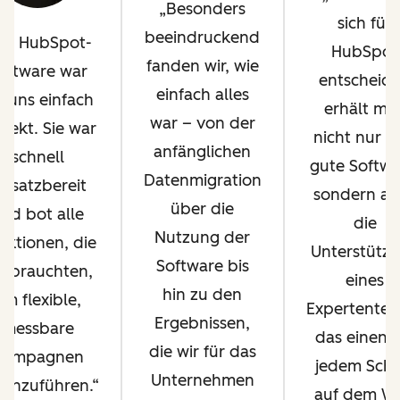
Besonders
sich für
beeindruckend
ie HubSpot-
HubSpot
fanden wir, wie
oftware war
entscheide
einfach alles
r uns einfach
erhält ma
war – von der
rfekt. Sie war
nicht nur e
anfänglichen
schnell
gute Softwa
Datenmigration
insatzbereit
sondern au
über die
nd bot alle
die
Nutzung der
nktionen, die
Unterstütz
Software bis
r brauchten,
eines
hin zu den
um flexible,
Expertentea
Ergebnissen,
messbare
das einen b
die wir für das
Kampagnen
jedem Schri
Unternehmen
rchzuführen.
auf dem W