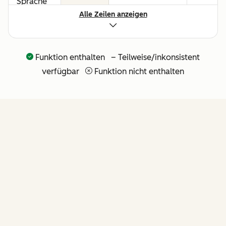
Sprache
Alle Zeilen anzeigen
für alle
Umsatz-
Workflows
Funktion enthalten – Teilweise/inkonsistent
API und
verfügbar
Funktion nicht enthalten
nativer
Claude-
Connector
für
agentische
Erweiterbarkeit
FUNKTIONEN
(weitere
API-Tools
folgen in
Kürze)
von Revenue Hub