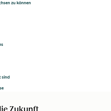
achsen zu können
ms
t sind
se
die Zukunft