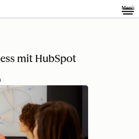
Menü
zess mit HubSpot
)