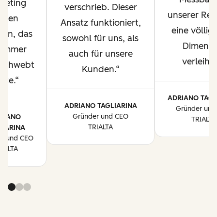
keting
verschrieb. Dieser
unserer Res
ieten
Ansatz funktioniert,
eine völlig
ten, das
sowohl für uns, als
Dimensi
 immer
auch für unsere
verleihe
eschwebt
Kunden.
tte.
ADRIANO TAGL
ADRIANO TAGLIARINA
Gründer und
Gründer und CEO
RIANO
TRIALTA
TRIALTA
LIARINA
r und CEO
RIALTA