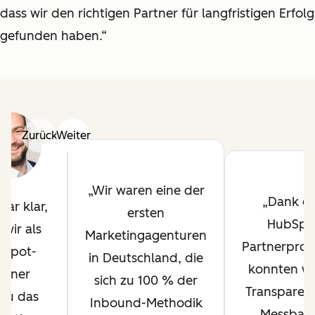
dass wir den richtigen Partner für langfristigen Erfolg
gefunden haben.“
Zurück
Weiter
Wir waren eine der
Dank d
war klar,
ersten
HubSpo
 wir als
Marketingagenturen
Partnerpro
bSpot-
in Deutschland, die
konnten wi
rtner
sich zu 100 % der
Transparen
au das
Inbound-Methodik
Messbark