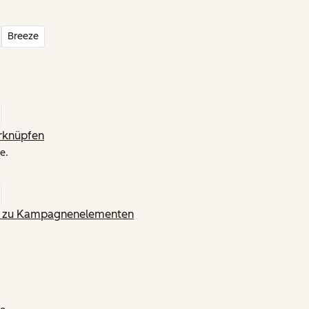
Breeze
rknüpfen
e.
ng zu Kampagnenelementen