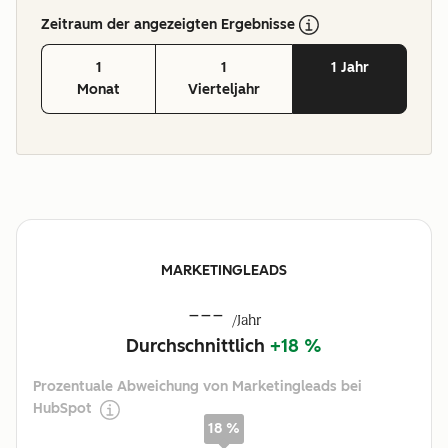
Zeitraum der angezeigten Ergebnisse
1
1
1 Jahr
Monat
Vierteljahr
MARKETINGLEADS
---
/Jahr
Durchschnittlich
+18 %
Prozentuale Abweichung von Marketingleads bei
HubSpot
18 %