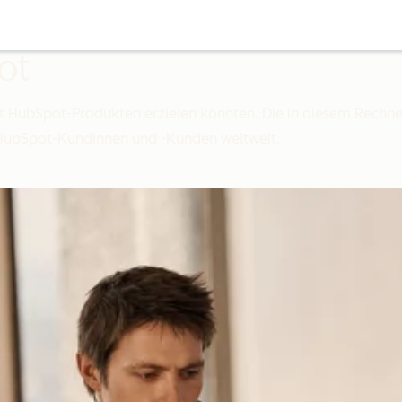
ot
mit HubSpot-Produkten erzielen könnten. Die in diesem Rech
 HubSpot-Kundinnen und -Kunden weltweit.