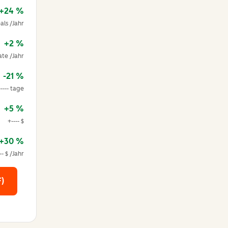
+24 %
eals /Jahr
+2 %
ate /Jahr
-21 %
----- tage
+5 %
+---- $
+30 %
-- $ /Jahr
)