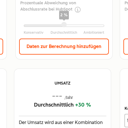
Prozentuale Abweichung von
P
Abschlussrate bei HubSpot
D
2 %
Daten zur Berechnung hinzufügen
UMSATZ
---
/Jahr
Durchschnittlich
+30 %
K
Der Umsatz wird aus einer Kombination