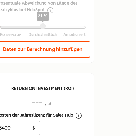
rozentuale Abweichung von Länge des
ealzyklus bei HubSpot
21 %
Daten zur Berechnung hinzufügen
RETURN ON INVESTMENT (ROI)
---
/Jahr
osten der Jahreslizenz für Sales Hub
$