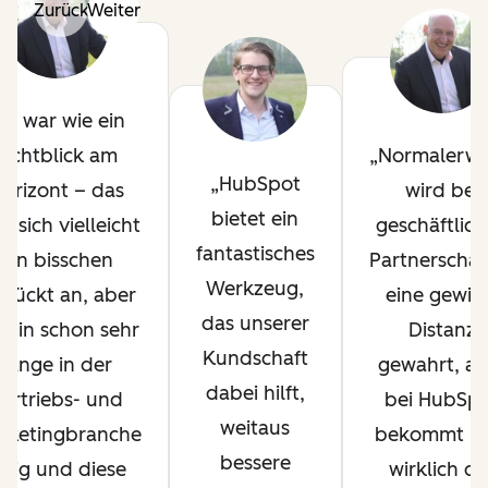
Zurück
Weiter
Es war wie ein
Lichtblick am
Normalerwe
HubSpot
orizont – das
wird bei
bietet ein
t sich vielleicht
geschäftlic
fantastisches
ein bisschen
Partnerschaf
Werkzeug,
rrückt an, aber
eine gewis
das unserer
h bin schon sehr
Distanz
Kundschaft
lange in der
gewahrt, ab
dabei hilft,
ertriebs- und
bei HubSp
weitaus
rketingbranche
bekommt m
bessere
ätig und diese
wirklich da