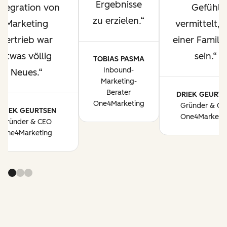
Ergebnisse
ntegration von
Gefühl
zu erzielen.
Marketing
vermittelt, T
Vertrieb war
einer Familie
etwas völlig
sein.
TOBIAS PASMA
Inbound-
Neues.
Marketing-
Berater
DRIEK GEURTS
One4Marketing
Gründer & C
DRIEK GEURTSEN
One4Marketi
Gründer & CEO
One4Marketing