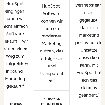
HubSpot
Vertriebsteam
HubSpot-
eingingen,
nicht
Software
haben wir
geglaubt,
können wir
nicht einfach
dass sich
nun ein
Software
Marketing
modernes
gekauft – wir
positiv auf die
Marketing
haben einen
Umsätze
nutzen, das
Weg zum
auswirken
erfolgreich
erfolgreichen
kann. Mit
und
Inbound-
HubSpot hat
transparent
Marketing
sich das
ist.
gekauft.
definitiv
geändert.
- THOMAS
THOMAS
BUDDENDICK