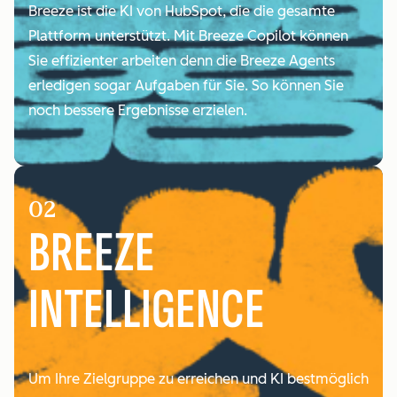
Breeze ist die KI von HubSpot, die die gesamte
Plattform unterstützt. Mit Breeze Copilot können
Sie effizienter arbeiten denn die Breeze Agents
erledigen sogar Aufgaben für Sie. So können Sie
noch bessere Ergebnisse erzielen.
02
BREEZE
INTELLIGENCE
Um Ihre Zielgruppe zu erreichen und KI bestmöglich